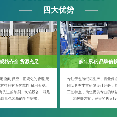
四大优势
规格齐全 货源充足
多年累积 品牌信
足,随时供应；正规化的管理,硬
专注于包装纸箱生产，质量保
材料拥有着优越性,耐用美观。
团队具有丰富研发设计经验，
有先进的印刷、制箱设备，满足
工艺特点，为您提供专业的纸
高质量包装箱的生产需求。
装解决方案，完善的售后服