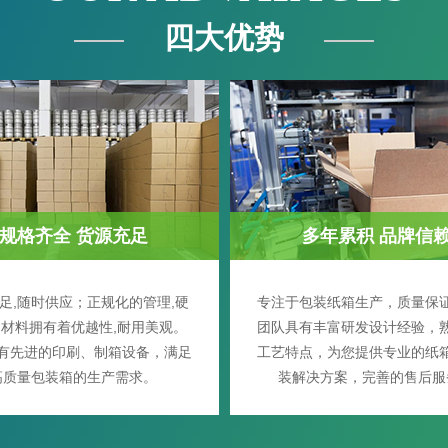
四大优势
规格齐全 货源充足
多年累积 品牌信
足,随时供应；正规化的管理,硬
专注于包装纸箱生产，质量保
材料拥有着优越性,耐用美观。
团队具有丰富研发设计经验，
有先进的印刷、制箱设备，满足
工艺特点，为您提供专业的纸
高质量包装箱的生产需求。
装解决方案，完善的售后服