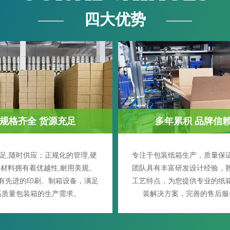
四大优势
规格齐全 货源充足
多年累积 品牌信
足,随时供应；正规化的管理,硬
专注于包装纸箱生产，质量保
材料拥有着优越性,耐用美观。
团队具有丰富研发设计经验，
有先进的印刷、制箱设备，满足
工艺特点，为您提供专业的纸
高质量包装箱的生产需求。
装解决方案，完善的售后服